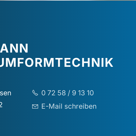
MANN
UMFORMTECHNIK
sen
0 72 58 / 9 13 10
2
E-Mail schreiben