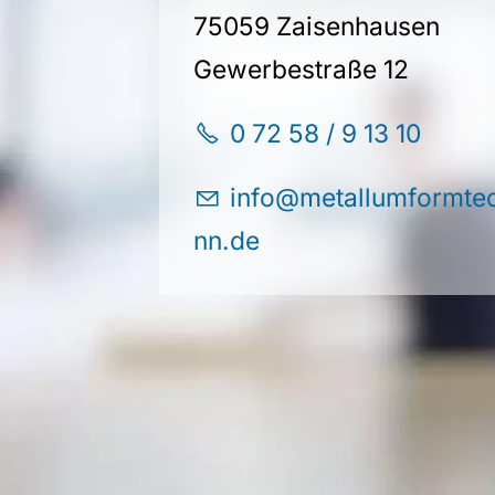
75059 Zaisenhausen
Gewerbestraße 12
0 72 58 / 9 13 10
nf
m
t
ll
mf
rmt
nn
d