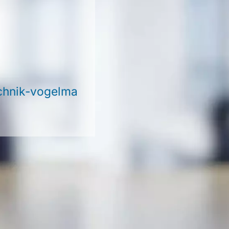
chn
k-v
g
lm