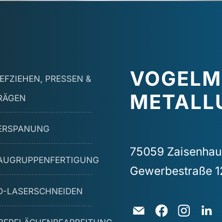
VOGEL
IEFZIEHEN, PRESSEN &
METALL
RÄGEN
ERSPANUNG
75059 Zaisenhau
AUGRUPPENFERTIGUNG
Gewerbestraße 1
D-LASERSCHNEIDEN